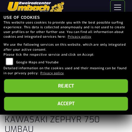
USE OF COOKIES
This website uses cookies to provide you with the best possible surfing
experience. This data is collected anonymously and is not used to create
user profiles or for other further use. You can find all information about
cookies and integrated services here:
Privacy policy
We use the following services on this website, which are only integrated
after your active consent.
Please tick the respective service and click on Accept:
Google Maps and Youtube
Detailed information on the cookies used and their meaning can be found
in our privacy policy:
Privacy policy
REJECT
ACCEPT
KAWASAKI ZEPHYR 750
UMBAU