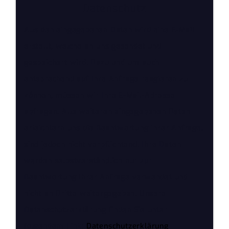
Datenschutz
Aus den eingegebenen Daten wird eine E-Mail
erstellt, welche an uns gesendet und
gespeichert wird. Dazu und um auch
entsprechend auf Ihre Anfrage reagieren zu
können, müssen wir Ihre E-Mail-Adresse
abfragen. Alle weiteren eingegebenen Daten
erleichtern uns die Beantwortung ihrer Anfrage,
sind jedoch nicht verpflichtend. Ihre Daten
werden selbstverständlich nur zur
Beantwortung Ihrer Anfrage verwendet und
nicht an Dritte weitergegeben. Unsere
Datenschutzerklärung finden Sie unter
folgendem Link:
Datenschutzerklärung