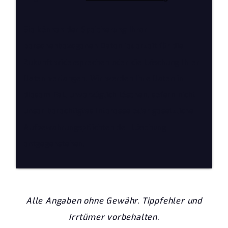
Sie können der Speicherung Ihrer
personenbezogenen Daten jederzeit für die
Zukunft widersprechen oder die Löschung Ihrer
Daten verlangen. Wir werden Ihre Daten in
diesem Fall unverzüglich löschen, sofern nicht
unser berechtigtes Interesse oder gesetzliche
Aufbewahrungspflichten der Löschung
entgegenstehen.
Alle Angaben ohne Gewähr. Tippfehler und
Irrtümer vorbehalten.